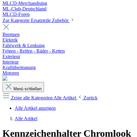
MLCD-Merchandising
ML-Club-Deutschland
MLCD-Foren
Zur Kategorie Ersatzteile Zubehör
Bremsen
Elektrik
Fahrwerk & Lenkung
Felgen - Reifen - Räder - Ketten
Exterieur
Interieur
Kraftübertragung
Motoren
Menü schließen
Zeige alle Kategorien
Alle Artikel
Zurück
Alle Artikel anzeigen
Alle Artikel
Kennzeichenhalter Chromlook