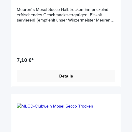
Meuren´s Mosel Secco Halbtrocken Ein prickelnd-
erfrischendes Geschmacksvergnügen. Eiskalt
servieren! (empfiehlt unser Winzermeister Meuren)
Auch was für die MLCD-Mädels - aber nicht nur! Auf
dem "Zeugs" haben MLCDler bei Clubtreffen schon
einige lustige Abende verbracht... 0,75 Liter Flasche
Alkoholgehalt leicht variierend, je nach Abfüllung und
Jahrgang zwischen 10,5 und 12vol%. MLCD-
Ausstattung für MLCD-Fans! Nur für Clubmitglieder
(MLCDler) im Forumthema: Wein&Co... erhältlich!
7,10 €*
Geschenkverpackungen verfügbar. Mehr dazu im
MLCD-Forumthema: Wein&Co... oder per Anfrage
übers hiesige Kontaktformular. Versand ab 5,95€ in
Details
speziellen Flaschen-Kartons; Abholung/Lieferung
nach Absprache möglich.