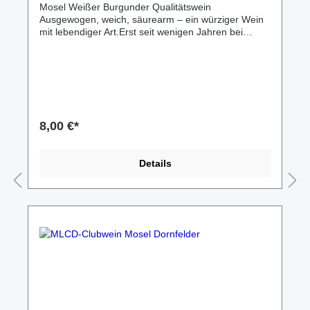
Mosel Weißer Burgunder Qualitätswein
Ausgewogen, weich, säurearm – ein würziger Wein
mit lebendiger Art.Erst seit wenigen Jahren bei
unserem Haus- und Hof-Winzer angebaut hat diese
Leckerei bei den MLCDlern so viele Freunde
gefunden, daß sie in 2020 als MLCD-Clubwein
Aufnahme fand.1 Liter Flasche2022er A.P.Nr. 2 596
215 05 23 1,0 Ltr. 12,5%vol 2021er A.P.Nr. 2 596
215 22 21 1,0 Ltr. 12,0%vol.2020er A.P.Nr. 2 596
215 06 21 1,0 Ltr. 12,5%vol. MLCD-Ausstattung für
8,00 €*
MLCD-Fans! Nur für Clubmitglieder (MLCDler) im
Forumthema: Wein&Co... erhältlich!
Geschenkverpackungen verfügbar. Mehr dazu im
Details
MLCD-Forumthema: Wein&Co... oder per Anfrage
übers hiesige Kontaktformular. Versand ab 5,95€ in
speziellen Flaschen-Kartons; Abholung/Lieferung
nach Absprache möglich.