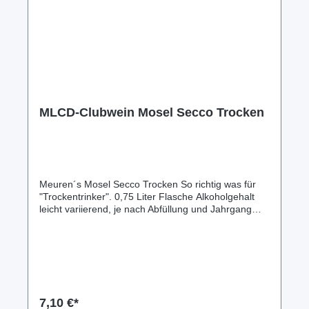
MLCD-Clubwein Mosel Secco Trocken
Meuren´s Mosel Secco Trocken So richtig was für
"Trockentrinker". 0,75 Liter Flasche Alkoholgehalt
leicht variierend, je nach Abfüllung und Jahrgang
zwischen 12,0 und 15,0vol%. MLCD-Ausstattung für
MLCD-Fans! Nur für Clubmitglieder (MLCDler) im
Forumthema: Wein&Co... erhältlich!
Geschenkverpackungen verfügbar. Mehr dazu im
MLCD-Forumthema: Wein&Co... oder per Anfrage
übers hiesige Kontaktformular. Versand ab 5,95€ in
speziellen Flaschen-Kartons; Abholung/Lieferung
7,10 €*
nach Absprache möglich.