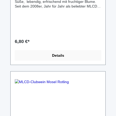
Süße, lebendig, erfrischend mit fruchtiger Blume.
Seit dem 2008er, Jahr für Jahr als beliebter MLCD-
Clubwein dabei. 1 Liter Flasche 2022er A.P.Nr. 2
596 215 03 23 1L 10,5%vol. 2021er A.P.Nr. 2 596
215 04 22 1L 10,0%vol. 2020er A.P.Nr. 2 596 215
25 20 1L 10,5%vol. MLCD-Ausstattung für MLCD-
Fans! Nur für Clubmitglieder (MLCDler) im
Forumthema: Wein&Co... erhältlich!
Geschenkverpackungen verfügbar. Mehr dazu im
6,80 €*
MLCD-Forumthema: Wein&Co... oder gern auch per
Anfrage übers hiesige Kontaktformular. Versand ab
5,95€ in speziellen Flaschen-Kartons;
Details
Abholung/Lieferung nach Absprache möglich.