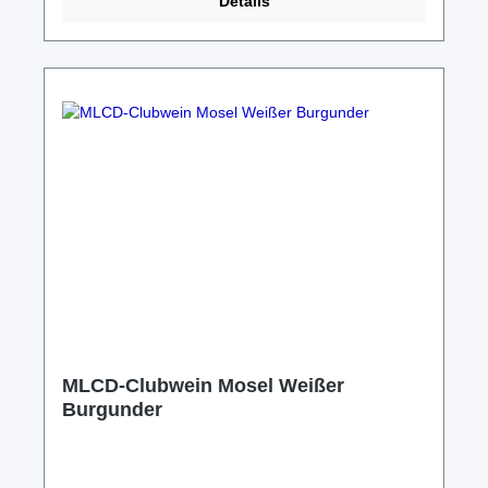
Details
Anfrage übers hiesige Kontaktformular. Versand ab
5,95€ in speziellen Flaschen-Kartons;
Abholung/Lieferung nach Absprache möglich.
MLCD-Clubwein Mosel Weißer
Burgunder