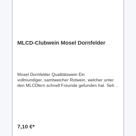
MLCD-Clubwein Mosel Dornfelder
Mosel Dornfelder Qualitätswein Ein
vollmundiger,·samtweicher Rotwein, welcher unter
den MLCDlern schnell Freunde gefunden hat. Seit
2021 ist auch dieser edle Tropfen ein MLCD-
Clubwein. 0,75 Liter Flasche 2020er A.P.Nr. 2 596
215 19 21 0,75L 11,5%vol. 2018er A.P.Nr. 2 596
215 18 19 0,75L 11,5%vol. MLCD-Ausstattung für
MLCD-Fans! Nur für Clubmitglieder (MLCDler) im
Forumthema: Wein&Co... erhältlich!
Geschenkverpackungen verfügbar. Mehr dazu im
7,10 €*
MLCD-Forumthema: Wein&Co... oder per Anfrage
übers hiesige Kontaktformular. Versand ab 5,95€ in