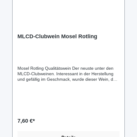
MLCD-Clubwein Mosel Rotling
Mosel Rotling Qualitätswein Der neuste unter den
MLCD-Clubweinen. Interessant in der Herstellung
und gefällig im Geschmack, wurde dieser Wein, den
unser Winzermeister auch noch gar nicht so lange
im Programm hat, schnell zu einem derer, die immer
als erstes "aus" sind. 1 Liter Flasche 2022er A.P.Nr.
2 596 215 01 23 1L 10,5%vol. 2021er A.P.Nr. 2
596 215 20 21 1L 10,5%vol. 2020er A.P.Nr. 2 596
215 04 21 1L 10,5%vol. MLCD-Ausstattung für
MLCD-Fans! Nur für Clubmitglieder (MLCDler) im
7,60 €*
Forumthema: Wein&Co... erhältlich!
Geschenkverpackungen verfügbar. Mehr dazu im
MLCD-Forumthema: Wein&Co... oder gern auch per